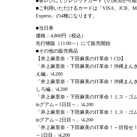
【イープラス／先着先行】
■各レジにてクレジットカードでの決済が可能
受付ページ：
■ご利用いただけるカードは「VISA、JCB、Master
http://eplus.jp/sssf2018/
受付期間：2018年7月24日（火）12:00～2018年
Express」の4種になります。
【チケットぴあ（一般発売）】
■当日券
受付ページ：
http://w.pia.jp/t/sssf/
価格：4,860円（税込）
受付期間：2018年7月28日（土）10:00～
先行物販（11:00～）にて販売開始
【ローソンチケット（一般発売）】
■その他の販売商品
受付ページ：
http://l-tike.com/sssf2018/
【井上麻里奈・下田麻美のIT革命！CD】
受付期間：2018年7月28日（土）10:00～
「井上麻里奈・下田麻美のIT革命！沖縄まん
【イープラス（一般発売）】
え編」\4,200
受付ページ：
http://eplus.jp/sssf2018/
「井上麻里奈・下田麻美のIT革命！沖縄まん
受付期間：2018年7月28日（土）10:00～
しろ編」\4,200
「井上麻里奈・下田麻美のIT革命！ミス・ゴ
「SEASIDE SUMMER FESTIVAL 2018」特
inグアム～1日目～」\4,200
「井上麻里奈・下田麻美のIT革命！ミス・ゴ
DVD「SEASIDE WINTER FESTIVAL 20
inグアム～2日目～」\4,200
「井上麻里奈・下田麻美のIT革命！～目指せ！
IT革命のお2人も出演した「SEASIDE WINTER F
～1日目」\4,200