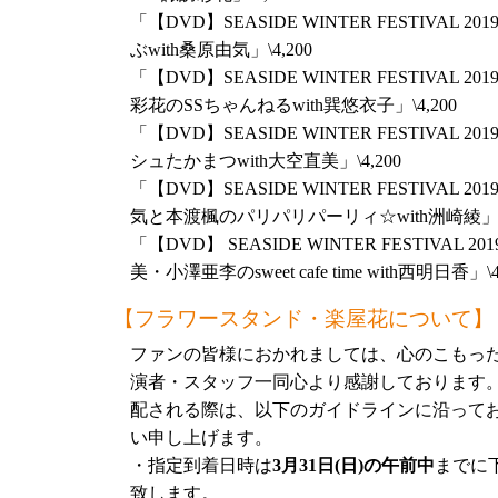
2018年4月3日（火）より放送時間が毎週火曜日21
「【DVD】SEASIDE WINTER FESTIVAL 201
なります。アーカイブ配信は放送翌日の毎週
ぶwith桑原由気」\4,200
めご了承ください。引き続き「井上麻里奈・下
「【DVD】SEASIDE WINTER FESTIVAL 201
をよろしくお願いします！
彩花のSSちゃんねるwith巽悠衣子」\4,200
「井上麻里奈・下田麻美のIT革命！春の祭
「【DVD】SEASIDE WINTER FESTIVAL 201
〇〇～」
シュたかまつwith大空直美」\4,200
「【DVD】SEASIDE WINTER FESTIVAL 201
イベントグッズの情報を公開しました！詳細
気と本渡楓のパリパリパーリィ☆with洲崎綾」\4
「【DVD】 SEASIDE WINTER FESTIVAL 20
美・小澤亜李のsweet cafe time with西明日香」\4
4月1日(日)開催の単独イベントタイトルが「
【フラワースタンド・楽屋花について】
IT革命！春の祭典2018～花より〇〇～」に決
ファンの皆様におかれましては、心のこもっ
演者・スタッフ一同心より感謝しております
【当日券】
配される際は、以下のガイドラインに沿って
当日券の発売が決定しました！ご希望の方は
い申し上げます。
けください。
・指定到着日時は
3月31日(日)の午前中
までに
価格：各4,860円（税込）
致します。
開場前：事前物販スペースにて販売（11:00～12