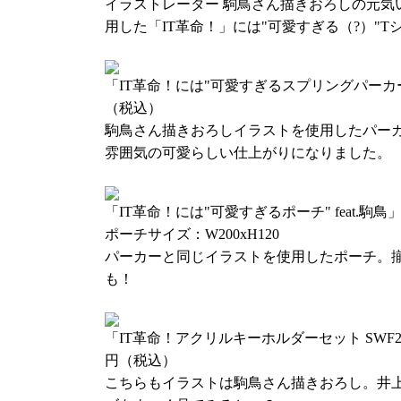
イラストレーター 駒鳥さん描きおろしの元気
イベントグッズなど詳しくはこちら！
用した「IT革命！」には"可愛すぎる（?）"T
◆出演：井上麻里奈、下田麻美
「IT革命！には"可愛すぎるスプリングパーカー" f
◆日程：2019年3月31日（日）
（税込）
◆昼の部：13:00開場／13:45開演
駒鳥さん描きおろしイラストを使用したパー
◆夜の部：17:00開場／17:45開演
雰囲気の可愛らしい仕上がりになりました。
◆前売券価格：4,320円（税込）
◆会場：科学技術館サイエンスホール（〒102-0
北の丸公園2-1）
「IT革命！には"可愛すぎるポーチ" feat.駒鳥」
◆当日券
ポーチサイズ：W200xH120
価格：4,860円（税込）
パーカーと同じイラストを使用したポーチ。
先行物販（11:00～）にて販売開始
も！
ドラマCD「ITロワイヤル」発売決定！
「IT革命！アクリルキーホルダーセット SWF2018 ve
12月29日（土）～12月31日（月）に開催さ
円（税込）
95（C95）の企業ブースにシーサイド・コミ
こちらもイラストは駒鳥さん描きおろし。井