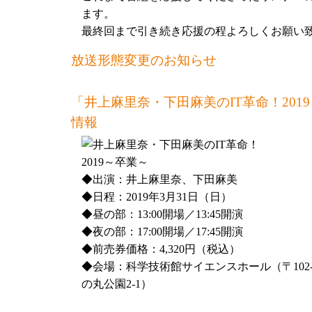
ます。
最終回まで引き続き応援の程よろしくお願い
放送形態変更のお知らせ
「井上麻里奈・下田麻美のIT革命！」は2020
まして文化放送超A&G＋での放送を終了し、20
「井上麻里奈・下田麻美のIT革命！201
コニコ動画及びYouTubeの「シーサイドチャ
情報
す。
新しいメールアドレスは
it@seaside-station.net
で
お待ちしております！
◆出演：井上麻里奈、下田麻美
10年目に突入する「IT革命！」ですが、内容
◆日程：2019年3月31日（日）
お届けして参ります。今後も「井上麻里奈・下
◆昼の部：13:00開場／13:45開演
を宜しくお願い致します！
◆夜の部：17:00開場／17:45開演
◆前売券価格：4,320円（税込）
「井上麻里奈・下田麻美のIT革命！201
◆会場：科学技術館サイエンスホール（〒102-
トグッズ通販情報
の丸公園2-1）
「井上麻里奈・下田麻美のIT革命！2019～
ました。ご来場ありがとうございました！