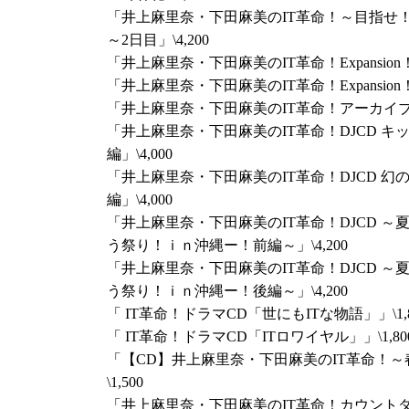
DVDパッケージが早くも登場！
「井上麻里奈・下田麻美のIT革命！～目指せ！
合計6番組計12名による熱いトークをたっぷり
～2日目」\4,200
TRACKでは井上麻里奈さんが中心となって
「井上麻里奈・下田麻美のIT革命！Expansion！」
れまでにない映像をお届けしています！昼の
「井上麻里奈・下田麻美のIT革命！Expansion！vol
た豪華2枚組です。ぜひご覧ください！
「井上麻里奈・下田麻美のIT革命！アーカイブCD
◆商品名：【DVD】SEASIDE WINTER FESTIV
「井上麻里奈・下田麻美のIT革命！DJCD 
◆価格：6,000円（税込）
編」\4,000
◆商品仕様：DVD2枚組（DISC1:昼の部 本編映
「井上麻里奈・下田麻美のIT革命！DJCD 幻
+BONUS TRACK映像）
編」\4,000
同DVDは6月16日（土）開催
「井上麻里奈・下田麻美のIT革命！DJCD 
「春佳・彩花のS
みのイタズラ2018～」
う祭り！ｉｎ沖縄ー！前編～」\4,200
にて先行販売となりま
設ページをご覧ください。
「井上麻里奈・下田麻美のIT革命！DJCD 
◆通販予約：
う祭り！ｉｎ沖縄ー！後編～」\4,200
シーサイドSHOP
にて2018年6月
約開始
「 IT革命！ドラマCD「世にもITな物語」」\1,8
◆通販発売日：2018年6月23日（土）
「 IT革命！ドラマCD「ITロワイヤル」」\1,80
「【CD】井上麻里奈・下田麻美のIT革命！～春
DVD「SEASIDE SUMMER FESTIVAL 20
\1,500
IT革命のお2人も出演した「SEASIDE SUMMER FE
「井上麻里奈・下田麻美のIT革命！カウントダウンC