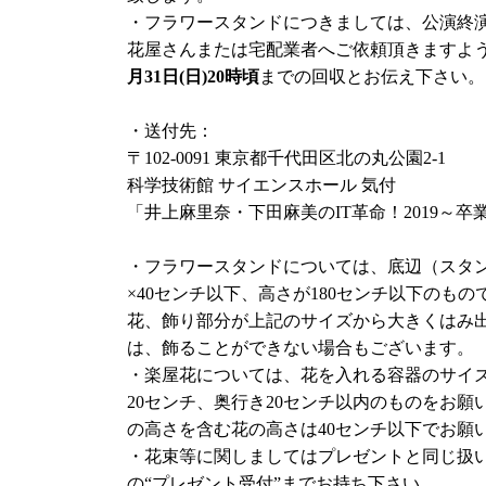
・フラワースタンドにつきましては、公演終
開場後：会場入口にて販売
花屋さんまたは宅配業者へご依頼頂きますよ
月31日(日)20時頃
までの回収とお伝え下さい。
【一般発売】
※各公演お1人様につき2枚まで
・送付先：
■チケットぴあ
〒102-0091 東京都千代田区北の丸公園2-1
受付URL：
http://w.pia.jp/t/itkakumei/
科学技術館 サイエンスホール 気付
Pコード：637-878
「井上麻里奈・下田麻美のIT革命！2019～卒
店頭購入：チケットぴあ店舗、サークルK・サ
イレブン店舗
・フラワースタンドについては、底辺（スタン
電話購入：Pコード入力または音声認識予約 (0570-
×40センチ以下、高さが180センチ以下のも
■ローソンチケット
花、飾り部分が上記のサイズから大きくはみ
受付URL：
http://l-tike.com/it-sside/
は、飾ることができない場合もございます。
Lコード：33892
・楽屋花については、花を入れる容器のサイ
店頭購入：ローソン店舗、ミニストップ店舗
20センチ、奥行き20センチ以内のものをお願
電話購入：0570-084-003
の高さを含む花の高さは40センチ以下でお願
■CNプレイガイド
・花束等に関しましてはプレゼントと同じ扱
受付URL：
http://www.cnplayguide.com/itkakumei
の“プレゼント受付”までお持ち下さい。
電話購入：0570-08-9999