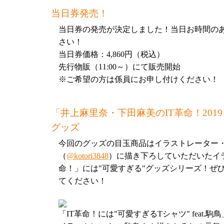
本イベントにて発売となったイベントグッズ
当日券発売！
ドSHOP
にて4月5日（金）19:00より受付開始
当日券の発売が決定しました！当日お時間の
日（水）を予定しております。
さい！
通販対象商品はこちら！
当日券価格：4,860円（税込）
◆「IT革命！には”可愛すぎるTシャツ”feat.駒鳥
先行物販（11:00～）にて販売開始
◆「IT革命！には”可愛すぎるスプリングパーカー” 
※ご希望の方は係員にお申し付けください！
（S/L/XL）」5,500円
◆「IT革命！アクリルキーホルダーセット SWF2018 
「井上麻里奈・下田麻美のIT革命！201
2,000円
◆「IT革命！かめさんてぬぐい」1,500円
グッズ
◆「IT革命！レザー小物トレー」2,000円
今回のグッズの目玉商品はイラストレーター
◆「IT革命！バンブータンブラー」2,000円
（
@kotori3848
）に描き下ろしていただいたイラ
※上記のリストに記載のない商品は通販の用
命！」には"可愛すぎる"グッズシリーズ！ぜ
めご了承ください。
てください！
番組イベント「井上麻里奈・下田麻美のIT
「IT革命！には"可愛すぎるTシャツ" feat.駒鳥
業～」開催決定！