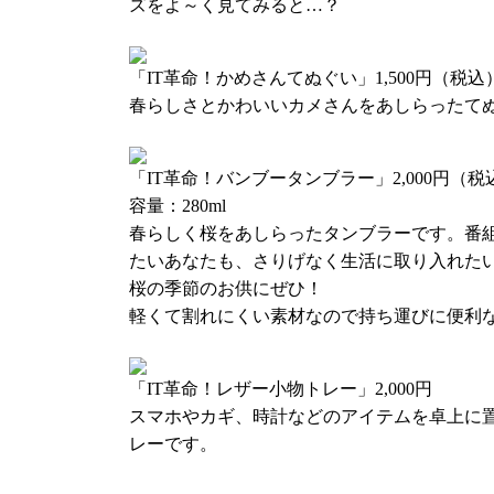
展！「IT革命！」のドラマCD第2弾を発売い
ズをよ～く見てみると…？
井上さんと下田さんはもちろん、番組関係者 AL
届けします！初回特典封入版には2019年3月3
「IT革命！かめさんてぬぐい」1,500円（税込
ンスホールにて開催される「IT革命！」単独
春らしさとかわいいカメさんをあしらったて
込券を封入！
恒例のカウントダウンCDも発売となります。
ケット95出展情報ページ
をご覧ください。
「IT革命！バンブータンブラー」2,000円（税
容量：280ml
（追記）ドラマCD「ITロワイヤル」がシーサ
春らしく桜をあしらったタンブラーです。番
場！1月11日（金）発売開始となります。
たいあなたも、さりげなく生活に取り入れた
ドラマCD「ITロワイヤル」商品ページ
桜の季節のお供にぜひ！
軽くて割れにくい素材なので持ち運びに便利
DVD「SEASIDE SUMMER FESTIVAL
運動会」
「IT革命！レザー小物トレー」2,000円
スマホやカギ、時計などのアイテムを卓上に
IT革命のお2人も出演した「SEASIDE SUMMER F
レーです。
ーサイド大運動会」のDVDパッケージが登場
計6番組12名のキャストによる夏の一大イベ