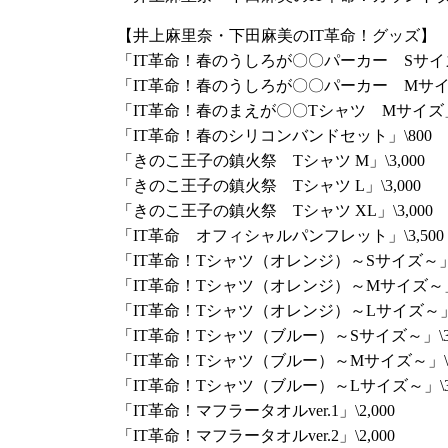
OSAKA」の映像化が決定しました！
【井上麻里奈・下田麻美のIT革命！グッズ】
DVD「SEASIDE SUMMER FESTIVAL 2017
「IT革命！春のうしろが〇〇パーカー Sサイズ」
部・夜の部＋メイキング映像を収録した2枚組、価
「IT革命！春のうしろが〇〇パーカー Mサイズ」
て、5月20日（日）に開催される「あどりぶグラ
「IT革命！春のまえが〇〇Tシャツ Mサイズ」\3
西じこけーはつセミナー2018～イライラをム
「IT革命！春のシリコンバンドセット」\800
ね～」両イベント会場の物販にて先行販売とな
「きのこ王子の鎮火祭 Tシャツ M」\3,000
ら開始となる事前物販はイベントのチケット
「きのこ王子の鎮火祭 Tシャツ L」\3,000
利用頂けます。よろしくお願いします！
「きのこ王子の鎮火祭 Tシャツ XL」\3,000
詳細は
特設サイト
をご覧ください。
「IT革命 オフィシャルパンフレット」\3,500
「IT革命！Tシャツ（オレンジ）～Sサイズ～」\3
(5/22追記) DVD「SEASIDE SUMMER FESTIVA
「IT革命！Tシャツ（オレンジ）～Mサイズ～」\3
通販予約受付が5月22日（火）21:00より
シーサ
「IT革命！Tシャツ（オレンジ）～Lサイズ～」\3
トします！
「IT革命！Tシャツ（ブルー）～Sサイズ～」\3,
通販取扱い：
シーサイドSHOP
「IT革命！Tシャツ（ブルー）～Mサイズ～」\3,
予約受付開始：2018年5月22日（火）21:00～
「IT革命！Tシャツ（ブルー）～Lサイズ～」\3,
発送開始：2018年5月25日（金）
「IT革命！マフラータオルver.1」\2,000
「井上麻里奈・下田麻美のIT革命！春の祭
「IT革命！マフラータオルver.2」\2,000