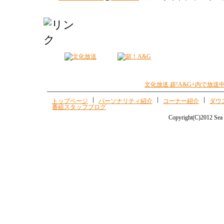
うお願い申し上げます。
・指定到着日時は
4月1日(日)の午前中
までに下
致します。
・フラワースタンドにつきましては、公演終
を花屋さんまたは宅配業者へご依頼頂きます
す。
4月1日(日)20時頃
までの回収とお伝え下さ
文化放送 超!A&G+内で放
・送付先：
〒102-0091 東京都千代田区北の丸公園2-1
トップページ
パーソナリティ紹介
コーナー紹介
ダウ
番組スタッフブログ
科学技術館 サイエンスホール 気付
Copyright(C)2012 Sea 
「井上麻里奈・下田麻美のIT革命！春の祭典2
宛
・フラワースタンドについては、底辺（スタン
チ×40センチ以下、高さが180センチ以下の
お花、飾り部分が上記のサイズから大きくは
しては、飾ることができない場合もございま
・楽屋花については、花を入れる容器のサイ