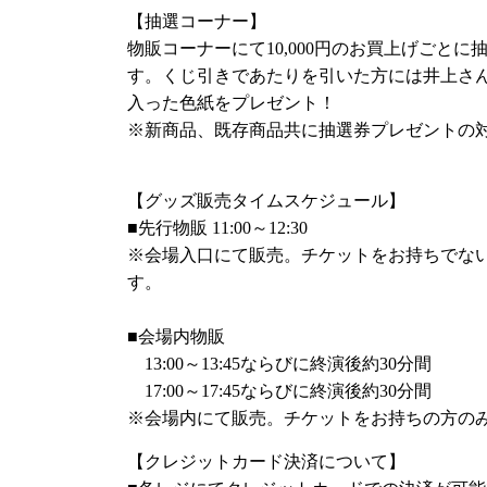
加えて特典のメイキング映像も収録した豪華2
【抽選コーナー】
ださい！
物販コーナーにて10,000円のお買上げごとに
す。くじ引きであたりを引いた方には井上さ
◆商品名：DVD「SEASIDE WINTER FESTI
入った色紙をプレゼント！
大運動会」
※新商品、既存商品共に抽選券プレゼントの
◆価格：6,000円（税込）
◆商品仕様：DVD2枚組（DISC1:昼の部 本編映
+BONUS TRACK映像）
【グッズ販売タイムスケジュール】
同DVDは12月23日（日）開催
「フレッシュた
■先行物販 11:00～12:30
渡楓のパリパリパーリィ☆合同イベント ～FRESH 
※会場入口にて販売。チケットをお持ちでな
2018～」
にて先行販売となります。いち早く
す。
逃しなく！
商品の詳細は同特設ページをご覧ください。
■会場内物販
13:00～13:45ならびに終演後約30分間
17:00～17:45ならびに終演後約30分間
「SEASIDE SUMMER FESTIVAL 2018」
※会場内にて販売。チケットをお持ちの方の
「SEASIDE SUMMER FESTIVAL 2018
井上さんと下田さんも出演いたします！
【クレジットカード決済について】