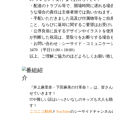
・配達のトラブル等で、開場時間に遅れる場
■アニメイトオンラインショップ
うな場合の責任は主催者側では負いかねます
受付URL：
https://www.animate-onlineshop.jp/pn/
・手配いただきました花及び付属物等をご自
こと、ならびに返却に関するご要望はお受け
【「井上麻里奈・下田麻美のIT革命！春の祭典
・公序良俗に反するデザインやイラストを使
～」概要】
が判断した祝花は、受取りをお断りする場合
◆出演：井上麻里奈、下田麻美
・お問い合わせ：シーサイド・コミュニケーションズ 
◆日程：2017年4月1日（日）
3470 （平日11:00～18:00）
◆まえ編：13:00開場／14:00開演
以上、ご理解ご協力のほどよろしくお願い致
◆うしろ編：17:00開場／18:00開演
◆会場：科学技術館サイエンスホール（〒102-0
北の丸公園2-1）
◆チケット価格：各4,320円（税込）
『井上麻里奈・下田麻美のIT革命！』は、皆さ
【フラワースタンド・楽屋花について】
せていきます！
ファンの皆様におかれましては、心のこもっ
ITや難しい話はいっさいなしのキッズも大人も
出演者・スタッフ一同心より感謝しておりま
す！
ご手配される際は、以下のガイドラインに沿
ニコニコ動画
と
YouTube
のシーサイドチャンネルにて